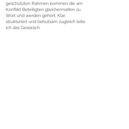
geschützten Rahmen kommen die am
Konflikt Beteiligten gleichermaßen zu
Wort und werden gehört. Klar,
strukturiert und behutsam zugleich leite
ich das Gespräch.
In der Mediation unterstütze ich Sie
bei diesen Schritten:
Beschreibung der Konfliktsituation aus
der Wahrnehmung aller Beteiligten
Identifikation und Priorisierung der
Konfliktthemen
Erkennen der verschiedenen Interessen
und der darunterliegenden Bedürfnisse
Entwicklung von Lösungsideen
Entscheidungsfindung
Wenn Sie sich für eine Mediation
interessieren, ist der erste Schritt
ein
unverbindliches telefonisches